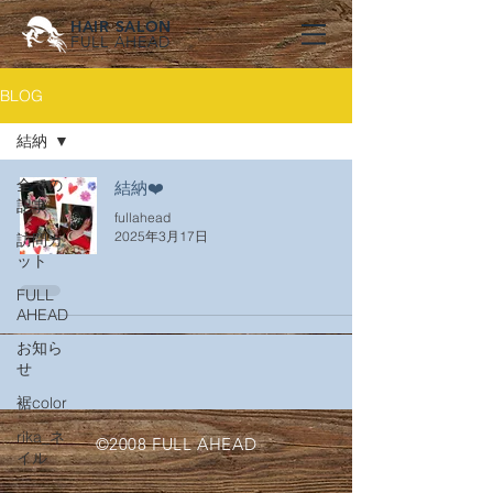
HAIR SALON
FULL AHEAD
BLOG
結納
全ての
結納❤️
記事
fullahead
2025年3月17日
訪問カ
ット
FULL
AHEAD
お知ら
せ
裾color
rika_ネ
©2008 FULL AHEAD
イル
New