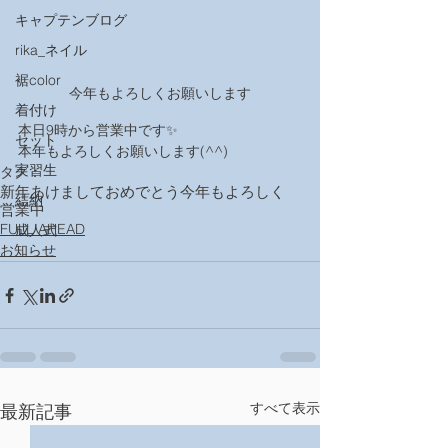
キャプテンブログ
rika_ネイル
裾color
今年もよろしくお願いします
着付け
本日9時から営業中です✨
セット
本年もよろしくお願いします(^^)
実習生
タグ：
新年
あけましておめでとう
今年もよろしく
結納
営業中
FULL AHEAD
成人式
お知らせ
すべて表示
最新記事