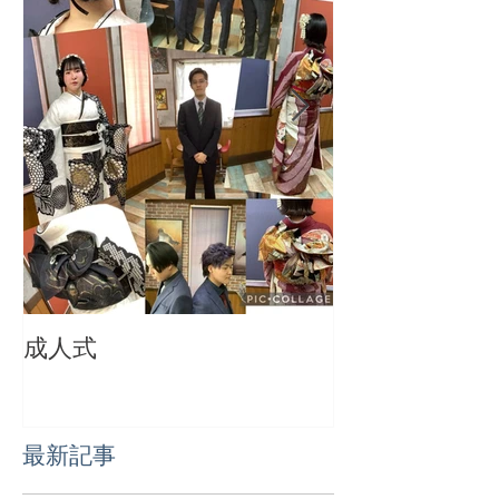
成人式
成人おめでとう
最新記事