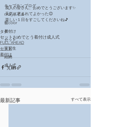
キャプテンブログ
成人の皆さん、おめでとうございます✨
天気に恵まれてよかった😊
rika_ネイル
楽しい１日をすごしてくださいね🎵
裾color
着付け
タグ：
セット
おめでとう
着付け
成人式
セット
FULL AHEAD
実習生
セット
着付け
結納
成人式
すべて表示
最新記事