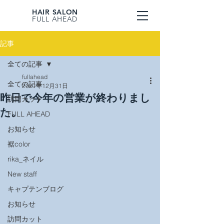
HAIR SALON
FULL AHEAD
記事
全ての記事
fullahead
全ての記事
2021年12月31日
昨日で今年の営業が終わりまし
訪問カット
た。
FULL AHEAD
お知らせ
裾color
rika_ネイル
New staff
キャプテンブログ
お知らせ
訪問カット