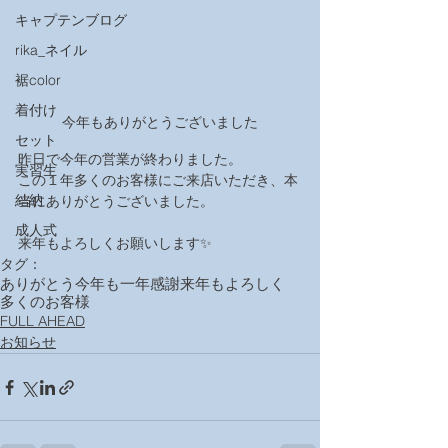
キャプテンブログ
rika_ネイル
裾color
着付け
今年もありがとうございました
セット
昨日で今年の営業が終わりました。
実習生
この１年多くのお客様にご来店いただき、本
結納
当にありがとうございました。
成人式
来年もよろしくお願いします✨
タグ：
ありがとう
今年も一年
感謝
来年もよろしく
多くのお客様
FULL AHEAD
お知らせ