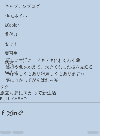
キャプテンブログ
rika_ネイル
裾color
着付け
セット
実習生
新しい生活に、ドキドキにわくわく😆
結納
髪型や色をかえて、大きくなった彼を見送る
成人式
のは寂しくもあり😢嬉しくもあります☺️
夢に向かってがんばれ～🤗
タグ：
旅立ち
夢に向かって
新生活
FULL AHEAD