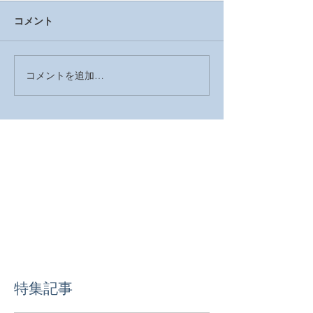
コメント
結納❤️
コメントを追加…
2025年の営業は終了しま
した
特集記事