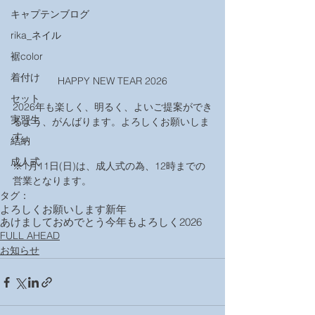
キャプテンブログ
rika_ネイル
裾color
着付け
HAPPY NEW TEAR 2026
セット
2026年も楽しく、明るく、よいご提案ができ
実習生
るよう、がんばります。よろしくお願いしま
す。
結納
成人式
※1月11日(日)は、成人式の為、12時までの
営業となります。
タグ：
よろしくお願いします
新年
あけましておめでとう
今年もよろしく
2026
FULL AHEAD
お知らせ