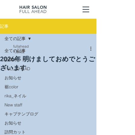
HAIR SALON
FULL AHEAD
記事
全ての記事
fullahead
全ての記事
1月3日
2026年 明けましておめでとうご
訪問カット
ざいます
FULL AHEAD
お知らせ
裾color
rika_ネイル
New staff
キャプテンブログ
お知らせ
訪問カット