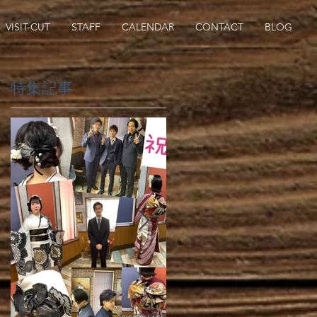
VISIT-CUT
STAFF
CALENDAR
CONTACT
BLOG
特集記事