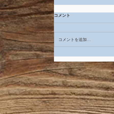
コメント
コメントを追加…