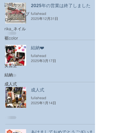
訪問カット
2025年の営業は終了しました
キャプテンブ
fullahead
2025年12月31日
ログ
rika_ネイル
裾color
着付け
結納❤️
fullahead
セット
2025年3月17日
実習生
結納
成人式
成人式
fullahead
2025年1月14日
あけましておめでとうございま