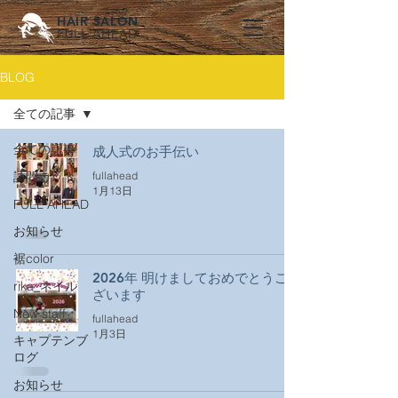
HAIR SALON
FULL AHEAD
BLOG
全ての記事
全ての記事
成人式のお手伝い
訪問カット
fullahead
1月13日
FULL AHEAD
お知らせ
裾color
2026年 明けましておめでとうご
rika_ネイル
ざいます
New staff
fullahead
1月3日
キャプテンブ
ログ
お知らせ