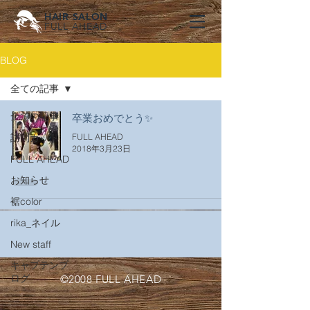
HAIR SALON
FULL AHEAD
BLOG
全ての記事
全ての記事
卒業おめでとう✨
訪問カット
FULL AHEAD
2018年3月23日
FULL AHEAD
お知らせ
裾color
rika_ネイル
New staff
キャプテンブ
ログ
©2008 FULL AHEAD
お知らせ