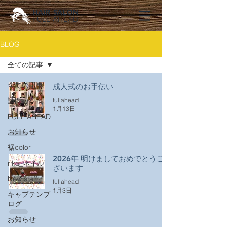
HAIR SALON
FULL AHEAD
BLOG
全ての記事
全ての記事
成人式のお手伝い
訪問カット
fullahead
1月13日
FULL AHEAD
お知らせ
裾color
2026年 明けましておめでとうご
rika_ネイル
ざいます
New staff
fullahead
1月3日
キャプテンブ
ログ
お知らせ