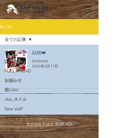
HAIR SALON
FULL AHEAD
BLOG
全ての記事
全ての記事
結納❤️
訪問カット
fullahead
2025年3月17日
FULL AHEAD
お知らせ
裾color
rika_ネイル
New staff
キャプテンブ
ログ
©2008 FULL AHEAD
お知らせ