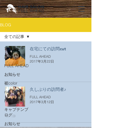
HAIR SALON
FULL AHEAD
BLOG
全ての記事
全ての記事
在宅にての訪問cut
訪問カット
FULL AHEAD
2017年3月22日
FULL AHEAD
お知らせ
裾color
久しぶりの訪問者♪
rika_ネイル
FULL AHEAD
New staff
2017年3月12日
キャプテンブ
ログ
お知らせ