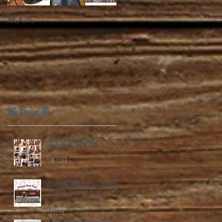
成人式
成人おめでとう♪2023年
最新記事
成人式のお手伝い
1月13日
2026年 明けましておめ
でとうございます
1月3日