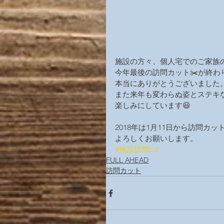
施設の方々、個人宅でのご家族
今年最後の訪問カット✂️が終わ
本当にありがとうございました
また来年も変わらぬ姿とステキ
楽しみにしています😆
2018年は1月11日から訪問カ
よろしくお願いします。
#施設訪問cut
FULL AHEAD
訪問カット