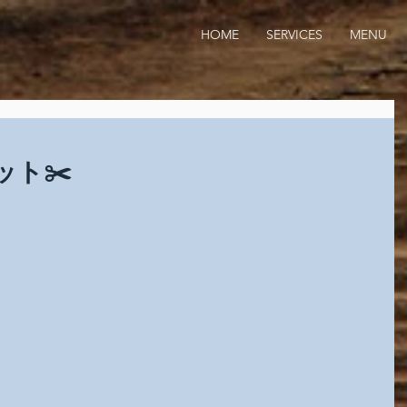
HOME
SERVICES
MENU
ト✂️