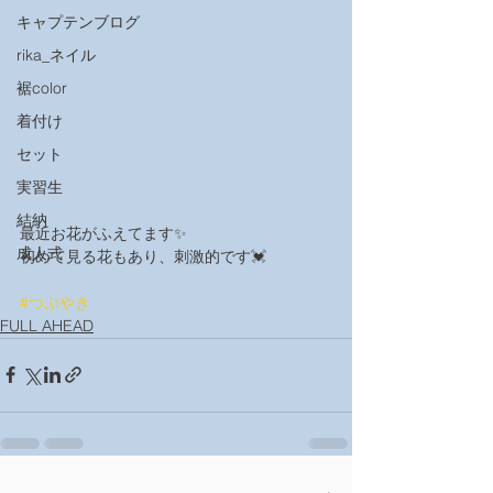
キャプテンブログ
rika_ネイル
裾color
着付け
セット
実習生
結納
最近お花がふえてます✨
成人式
初めて見る花もあり、刺激的です💓
#つぶやき
FULL AHEAD