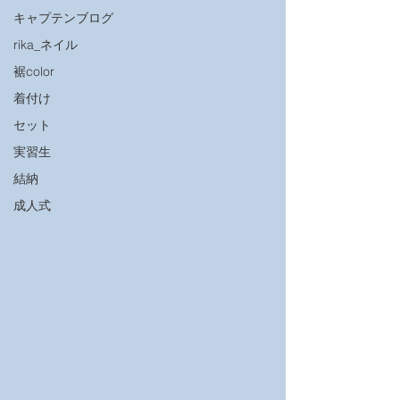
キャプテンブログ
rika_ネイル
裾color
着付け
セット
実習生
結納
成人式